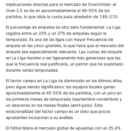
implicaciones directas para el mercado de Over/Under: el
Over 2.5 se da en aproximadamente el 48-55% de los
partidos, lo que sitúa la cuota justa alrededor de 1.85-2.10.
El porcentaje de empates es otro dato fundamental. La Liga
registra entre un 23% y un 27% de empates según la
temporada. Es una de las ligas con mayor frecuencia de
empate en las cinco grandes, lo que hace que el mercado del
empate sea especialmente relevante. Las cuotas del empate
en La Liga tienden a ser ligeramente más generosas que las
que la frecuencia real justificaría, un patrón que he explotado
durante varias temporadas.
El factor campo en La Liga ha disminuido en los últimos años,
pero sigue siendo significativo: los equipos locales ganan
aproximadamente el 45-50% de los partidos, con un pico en
los primeros meses de temporada (septiembre-noviembre) y
un descenso en los meses finales (abril-junio). Esta
estacionalidad del factor campo es un dato que pocos
apostantes incorporan a su análisis.
El fútbol lidera el mercado global de apuestas con un 25,4%