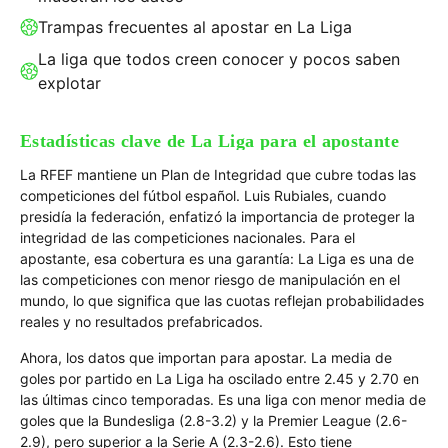
Trampas frecuentes al apostar en La Liga
La liga que todos creen conocer y pocos saben
explotar
Estadísticas clave de La Liga para el apostante
La RFEF mantiene un Plan de Integridad que cubre todas las
competiciones del fútbol español. Luis Rubiales, cuando
presidía la federación, enfatizó la importancia de proteger la
integridad de las competiciones nacionales. Para el
apostante, esa cobertura es una garantía: La Liga es una de
las competiciones con menor riesgo de manipulación en el
mundo, lo que significa que las cuotas reflejan probabilidades
reales y no resultados prefabricados.
Ahora, los datos que importan para apostar. La media de
goles por partido en La Liga ha oscilado entre 2.45 y 2.70 en
las últimas cinco temporadas. Es una liga con menor media de
goles que la Bundesliga (2.8-3.2) y la Premier League (2.6-
2.9), pero superior a la Serie A (2.3-2.6). Esto tiene