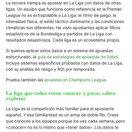
La tercera trampa es apostar en La Liga con datos de otras
ligas. Un equipo que funciona como referencia en la Premier
League no es extrapolable a La Liga: el ritmo de juego, la
intensidad física, el estilo táctico dominante y las condiciones
climáticas son diferentes. He visto apostantes aplicar filtros
estadísticos de la Bundesliga a partidos de La Liga con
resultados desastrosos. Cada liga es un ecosistema propio.
Si quieres aplicar estos datos a un sistema de apuestas
estructurado, la
guía de estrategias de apuestas de fútbol
incluye sistemas específicos probados con datos de La Liga,
con su análisis de riesgo y ROI por temporada.
Prueba también las
apuestas en Champions League
.
La liga que todos creen conocer y pocos saben
explotar
La Liga es la competición más familiar para el apostante
español. Y esa familiaridad es un arma de doble filo. Crees
que conoces a los equipos porque los ves cada semana, pero
«conocer» no es lo mismo que «tener datos». Los datos te