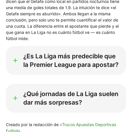
dicen que el Getafe como local en partidos nocturnos tiene
una media de goles totales de 1.9. La intuición te dice «el
Getafe siempre es aburrido». Ambos llegan a la misma
conclusión, pero solo uno te permite cuantificar el valor de
una cuota. La diferencia entre el apostante que pierde y el
que gana en La Liga no es cuánto fútbol ve — es cuánto
fútbol mide.
¿Es La Liga más predecible que
la Premier League para apostar?
¿Qué jornadas de La Liga suelen
dar más sorpresas?
Creado por la redacción de
«Trucos Apuestas Deportivas
Futbol»
.