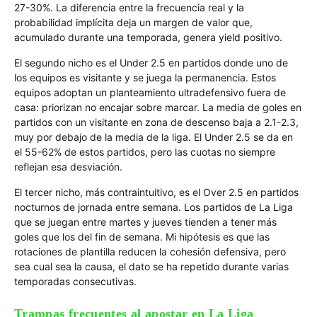
27-30%. La diferencia entre la frecuencia real y la
probabilidad implícita deja un margen de valor que,
acumulado durante una temporada, genera yield positivo.
El segundo nicho es el Under 2.5 en partidos donde uno de
los equipos es visitante y se juega la permanencia. Estos
equipos adoptan un planteamiento ultradefensivo fuera de
casa: priorizan no encajar sobre marcar. La media de goles en
partidos con un visitante en zona de descenso baja a 2.1-2.3,
muy por debajo de la media de la liga. El Under 2.5 se da en
el 55-62% de estos partidos, pero las cuotas no siempre
reflejan esa desviación.
El tercer nicho, más contraintuitivo, es el Over 2.5 en partidos
nocturnos de jornada entre semana. Los partidos de La Liga
que se juegan entre martes y jueves tienden a tener más
goles que los del fin de semana. Mi hipótesis es que las
rotaciones de plantilla reducen la cohesión defensiva, pero
sea cual sea la causa, el dato se ha repetido durante varias
temporadas consecutivas.
Trampas frecuentes al apostar en La Liga