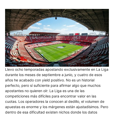
Llevo ocho temporadas apostando exclusivamente en La Liga
durante los meses de septiembre a junio, y cuatro de esos
años he acabado con yield positivo. No es un historial
perfecto, pero sí suficiente para afirmar algo que muchos
apostantes no quieren oír: La Liga es una de las
competiciones más difíciles para encontrar valor en las
cuotas. Los operadores la conocen al dedillo, el volumen de
apuestas es enorme y los márgenes están ajustadísimos. Pero
dentro de esa dificultad existen nichos donde los datos