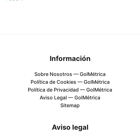
Información
Sobre Nosotros — GolMétrica
Política de Cookies — GolMétrica
Política de Privacidad — GolMétrica
Aviso Legal — GolMétrica
Sitemap
Aviso legal