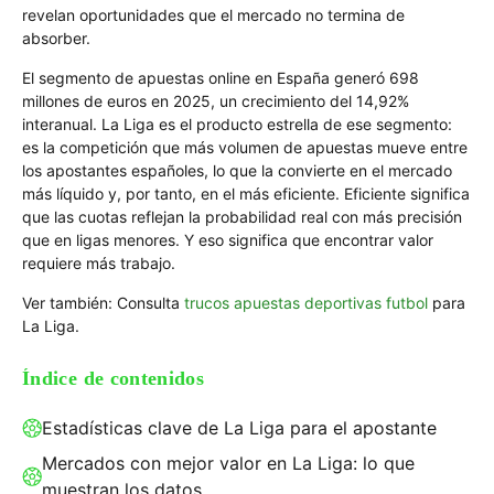
revelan oportunidades que el mercado no termina de
absorber.
El segmento de apuestas online en España generó 698
millones de euros en 2025, un crecimiento del 14,92%
interanual. La Liga es el producto estrella de ese segmento:
es la competición que más volumen de apuestas mueve entre
los apostantes españoles, lo que la convierte en el mercado
más líquido y, por tanto, en el más eficiente. Eficiente significa
que las cuotas reflejan la probabilidad real con más precisión
que en ligas menores. Y eso significa que encontrar valor
requiere más trabajo.
Ver también: Consulta
trucos apuestas deportivas futbol
para
La Liga.
Índice de contenidos
Estadísticas clave de La Liga para el apostante
Mercados con mejor valor en La Liga: lo que
muestran los datos