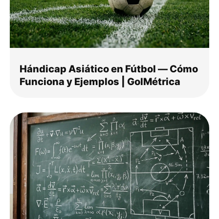
Hándicap Asiático en Fútbol — Cómo
Funciona y Ejemplos | GolMétrica
Hándicap Asiático en Apuestas de Fútbol —
Cómo Funciona y Ejemplos Updated agosto
2026LicensedAvailable in…