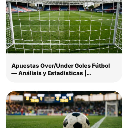
…
Apuestas Over/Under Goles Fútbol
— Análisis y Estadísticas |
GolMétrica
Apuestas Over/Under Goles Fútbol — Análisis y
Estadísticas Updated agosto
2026LicensedAvailable in USFast payouts18+18+
Only…