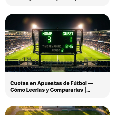
GolMétrica
Apuestas en Directo de Fútbol — Estrategias In-
Play 2025 Updated agosto 2026LicensedAvailable
in USFast payouts18+18+…
Cuotas en Apuestas de Fútbol —
Cómo Leerlas y Compararlas |
GolMétrica
Cuotas en Apuestas de Fútbol — Cómo Leerlas y
Compararlas Updated agosto
2026LicensedAvailable in USFast…