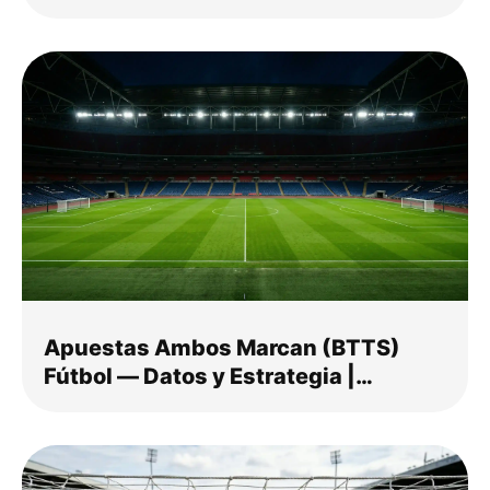
GolMétrica
Apuestas Combinadas de Fútbol — Por Qué el
Margen Te Aplasta Updated agosto
2026LicensedAvailable in…
Apuestas Ambos Marcan (BTTS)
Fútbol — Datos y Estrategia |
GolMétrica
Apuestas Ambos Marcan (BTTS) Fútbol — Datos
y Estrategia Updated agosto
2026LicensedAvailable in USFast payouts18+18+